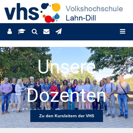
sere
Find
enten
Ihre
rsleitern der VHS
Zu unser