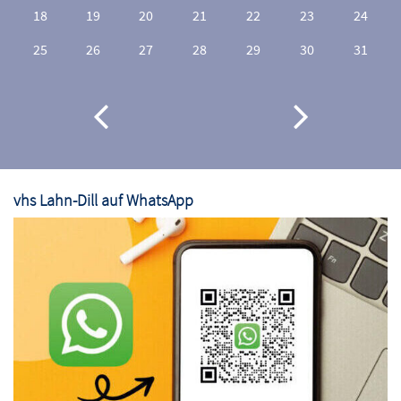
18
19
20
21
22
23
24
25
26
27
28
29
30
31
vhs Lahn-Dill auf WhatsApp