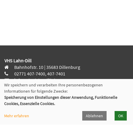
VHS Lahn-Dill
Bahnhofstr. 10 | 35683 Dillenburg
02771 407-7400, 407-7401
info@vhs-lahn-dill.de
Wir speichern und verarbeiten Ihre personenbezogenen
Informationen für folgende Zwecke:
Speicherung von Einstellungen dieser Anwendung, Funktionelle
Cookies, Essenzielle Cookies.
Lahn-Dill-Kreis
Mehr erfahren
Ablehnen
OK
VHS Siegen-Wittgenstein
Cookie Einstellungen