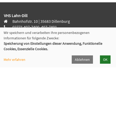
VHS Lahn-Dill
Bahnhofstr. 10 | 35683 Dillenburg
02771 407-7400, 407-7401
info@vhs-lahn-dill.de
Wir speichern und verarbeiten Ihre personenbezogenen
Informationen für folgende Zwecke:
Speicherung von Einstellungen dieser Anwendung, Funktionelle
Cookies, Essenzielle Cookies.
Lahn-Dill-Kreis
Mehr erfahren
Ablehnen
OK
VHS Siegen-Wittgenstein
Cookie Einstellungen