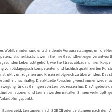
es Wohlbefinden sind entscheidende Voraussetzungen, um die Her
etenz ist unerlässlich, wenn Sie Ihre Gesundheit eigenverantwort
m gesunden Lebensstil gehört, wie Sie Stress abbauen, Ihren Körpe
g von pädagogisch kompetenten und fachlich qualifizierten Kursle
konstruktiv umzugehen und Krisen erfolgreich zu überwinden. Das s
 Gesundheit nachhaltig. Die aktuelle Forschung weist immer wieder au
ewegung für das Gelingen von Lernprozessen hin. Die Angebote d
chinformationen und Lernen werden mit allen Sinnen verknüpft, ge
r Anknüpfungspunkt.
ürgergeld, Leistungen nach SGB XII oder Leistungen nach dem As