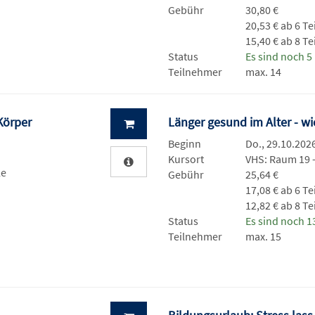
Gebühr
30,80 €
20,53 € ab 6 T
15,40 € ab 8 T
Status
Es sind noch 5 
Teilnehmer
max. 14
Körper
Länger gesund im Alter - wi
Beginn
Do., 29.10.2026
Kursort
VHS: Raum 19 
le
Gebühr
25,64 €
17,08 € ab 6 T
12,82 € ab 8 T
Status
Es sind noch 13
Teilnehmer
max. 15