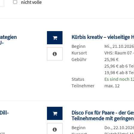
nicht volle
rategien
Kürbis kreativ – vielseitig
U-
Beginn
Mi., 21.10.2026
Kursort
VHS: Raum 07 
Gebühr
25,96 €
25,96 € ab 6 T
19,98 € ab 8 T
Status
Es sind noch 12
Teilnehmer
max. 12
ill-
Disco Fox für Paare - der G
Teilnehmende mit geringen
Beginn
Do., 22.10.2026