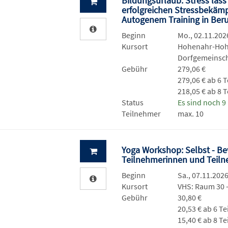
Bildungsurlaub: Stress lass
erfolgreichen Stressbekäm
Autogenem Training in Beru
Beginn
Mo., 02.11.2026
Kursort
Hohenahr-Hoh
Dorfgemeinsc
Gebühr
279,06 €
279,06 € ab 6 
218,05 € ab 8 
Status
Es sind noch 9 
Teilnehmer
max. 10
Yoga Workshop: Selbst - Be
Teilnehmerinnen und Teiln
Beginn
Sa., 07.11.2026
Kursort
VHS: Raum 30
Gebühr
30,80 €
20,53 € ab 6 T
15,40 € ab 8 T