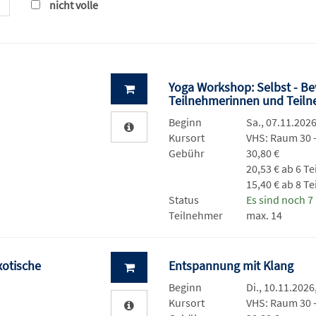
nicht volle
Yoga Workshop: Selbst - Be
Teilnehmerinnen und Teiln
Beginn
Sa., 07.11.2026
Kursort
VHS: Raum 30
Gebühr
30,80 €
20,53 € ab 6 T
15,40 € ab 8 T
Status
Es sind noch 7 
Teilnehmer
max. 14
xotische
Entspannung mit Klang
Beginn
Di., 10.11.2026
Kursort
VHS: Raum 30