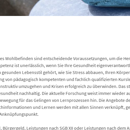
es Wohlbefinden sind entscheidende Voraussetzungen, um die Her
etenz ist unerlässlich, wenn Sie Ihre Gesundheit eigenverantwort
m gesunden Lebensstil gehört, wie Sie Stress abbauen, Ihren Körpe
g von pädagogisch kompetenten und fachlich qualifizierten Kursle
konstruktiv umzugehen und Krisen erfolgreich zu überwinden. Das s
 Gesundheit nachhaltig. Die aktuelle Forschung weist immer wieder au
ewegung für das Gelingen von Lernprozessen hin. Die Angebote d
chinformationen und Lernen werden mit allen Sinnen verknüpft, ge
r Anknüpfungspunkt.
ürgergeld, Leistungen nach SGB XII oder Leistungen nach dem As