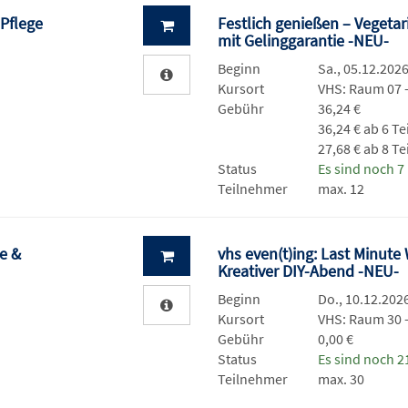
 Pflege
Festlich genießen – Veget
mit Gelinggarantie -NEU-
Beginn
Sa., 05.12.2026
Kursort
VHS: Raum 07 
Gebühr
36,24 €
36,24 € ab 6 T
27,68 € ab 8 T
Status
Es sind noch 7 
Teilnehmer
max. 12
e &
vhs even(t)ing: Last Minut
Kreativer DIY-Abend -NEU-
Beginn
Do., 10.12.2026
Kursort
VHS: Raum 30
Gebühr
0,00 €
Status
Es sind noch 21
Teilnehmer
max. 30