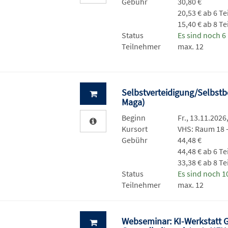
Gebühr
30,80 €
20,53 € ab 6 T
15,40 € ab 8 T
Status
Es sind noch 6 
Teilnehmer
max. 12
Selbstverteidigung/Selbstb
Maga)
Beginn
Fr., 13.11.2026
Kursort
VHS: Raum 18
Gebühr
44,48 €
44,48 € ab 6 T
33,38 € ab 8 T
Status
Es sind noch 10
Teilnehmer
max. 12
Webseminar: KI-Werkstatt G