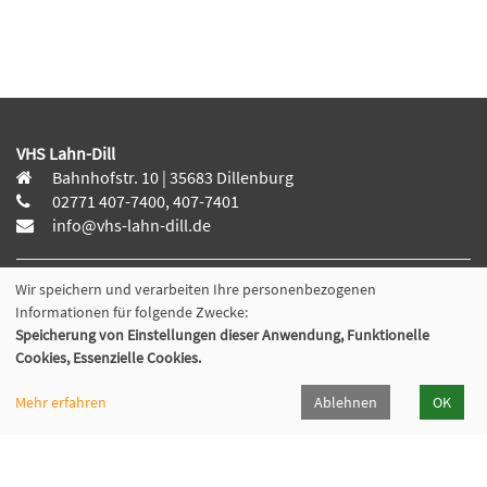
VHS Lahn-Dill
Bahnhofstr. 10 | 35683 Dillenburg
02771 407-7400, 407-7401
info@vhs-lahn-dill.de
Wir speichern und verarbeiten Ihre personenbezogenen
Informationen für folgende Zwecke:
Lahn-Dill-Kreis
Speicherung von Einstellungen dieser Anwendung, Funktionelle
Cookies, Essenzielle Cookies.
VHS Siegen-Wittgenstein
Mehr erfahren
Ablehnen
OK
Cookie Einstellungen