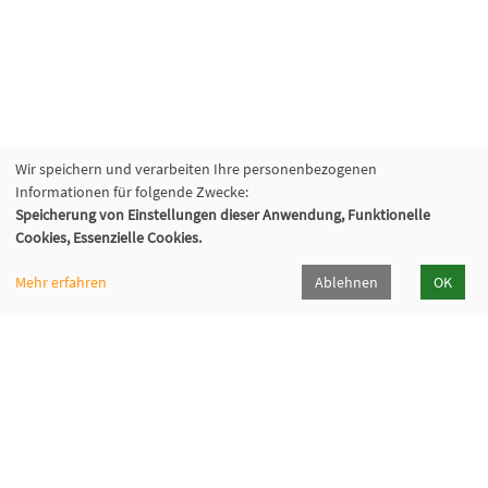
Wir speichern und verarbeiten Ihre personenbezogenen
Informationen für folgende Zwecke:
Speicherung von Einstellungen dieser Anwendung, Funktionelle
Cookies, Essenzielle Cookies.
Mehr erfahren
Ablehnen
OK
VHS Lahn-Dill
Bahnhofstr. 10 | 35683 Dillenburg
02771 407-7400, 407-7401
info@vhs-lahn-dill.de