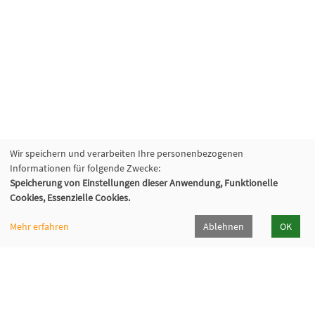
Wir speichern und verarbeiten Ihre personenbezogenen
Informationen für folgende Zwecke:
Speicherung von Einstellungen dieser Anwendung, Funktionelle
VHS Lahn-Dill
Cookies, Essenzielle Cookies.
Bahnhofstr. 10 | 35683 Dillenburg
02771 407-7400, 407-7401
Mehr erfahren
Ablehnen
OK
info@vhs-lahn-dill.de
Lahn-Dill-Kreis