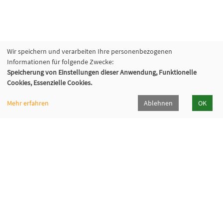
Wir speichern und verarbeiten Ihre personenbezogenen
Informationen für folgende Zwecke:
Speicherung von Einstellungen dieser Anwendung, Funktionelle
Cookies, Essenzielle Cookies.
Mehr erfahren
Ablehnen
OK
VHS Lahn-Dill
Bahnhofstr. 10 | 35683 Dillenburg
02771 407-7400, 407-7401
info@vhs-lahn-dill.de
Lahn-Dill-Kreis