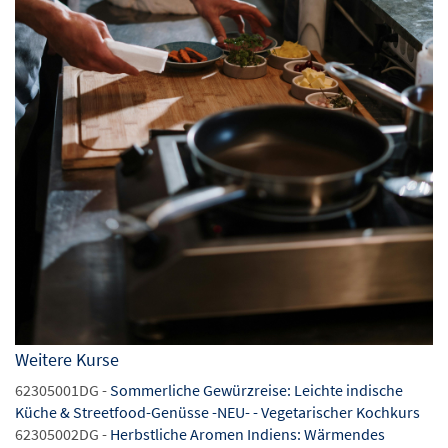
Weitere Kurse
62305001DG -
Sommerliche Gewürzreise: Leichte indische
Küche & Streetfood-Genüsse -NEU- - Vegetarischer Kochkurs
62305002DG -
Herbstliche Aromen Indiens: Wärmendes