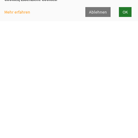
Mehr erfahren
Ablehnen
OK
VHS Lahn-Dill
Bahnhofstr. 10 | 35683 Dillenburg
02771 407-7400, 407-7401
info@vhs-lahn-dill.de
Lahn-Dill-Kreis
VHS Siegen-Wittgenstein
Cookie Einstellungen