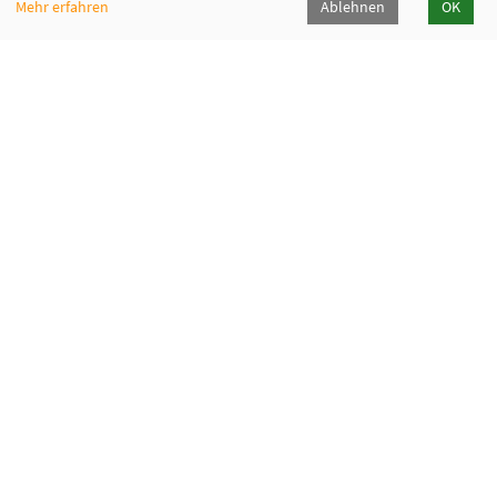
Mehr erfahren
Ablehnen
OK
VHS Lahn-Dill
Bahnhofstr. 10 | 35683 Dillenburg
02771 407-7400, 407-7401
info@vhs-lahn-dill.de
Lahn-Dill-Kreis
VHS Siegen-Wittgenstein
Cookie Einstellungen