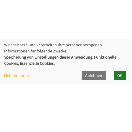
Wir speichern und verarbeiten Ihre personenbezogenen
Informationen für folgende Zwecke:
Speicherung von Einstellungen dieser Anwendung, Funktionelle
Cookies, Essenzielle Cookies.
VHS Lahn-Dill
Bahnhofstr. 10 | 35683 Dillenburg
Mehr erfahren
Ablehnen
OK
02771 407-7400, 407-7401
info@vhs-lahn-dill.de
Lahn-Dill-Kreis
VHS Siegen-Wittgenstein