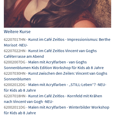
Weitere Kurse
62207017HN -
Kunst im Café Zeitlos - Impressionismus: Berthe
Morisot -NEU-
62207022HN -
Kunst im Café Zeitlos Vincent van Goghs
Caféterrasse am Abend
62002007DG -
Malen mit Acrylfarben - van Goghs
Sonnenblumen Kids Edition Workshop für Kids ab 8 Jahre
62207030HN -
Kunst zwischen den Zeilen: Vincent van Goghs
Sonnenblumen
62002012DG -
Malen mit Acrylfarben - „STILL-Leben“? -NEU-
für Kids ab 8 Jahre
62207018HN -
Kunst im Café Zeitlos - Kornfeld mit Krähen
nach Vincent van Gogh -NEU-
62002011DG -
Malen mit Acrylfarben - Winterbilder Workshop
für Kids ab 8 Jahre