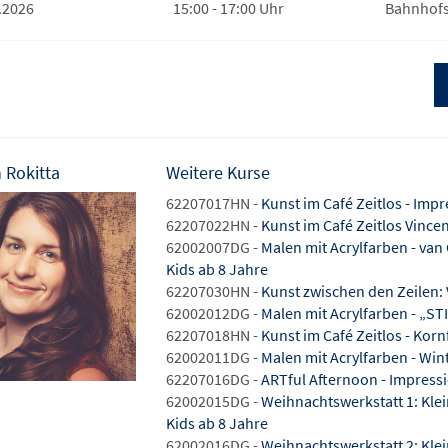
.2026
15:00 - 17:00 Uhr
Bahnhofst
 Rokitta
Weitere Kurse
62207017HN -
Kunst im Café Zeitlos - Imp
62207022HN -
Kunst im Café Zeitlos Vinc
62002007DG -
Malen mit Acrylfarben - va
Kids ab 8 Jahre
62207030HN -
Kunst zwischen den Zeilen
62002012DG -
Malen mit Acrylfarben - „ST
62207018HN -
Kunst im Café Zeitlos - Kor
62002011DG -
Malen mit Acrylfarben - Win
62207016DG -
ARTful Afternoon - Impres
62002015DG -
Weihnachtswerkstatt 1: Kl
Kids ab 8 Jahre
62002016DG -
Weihnachtswerkstatt 2: Kl