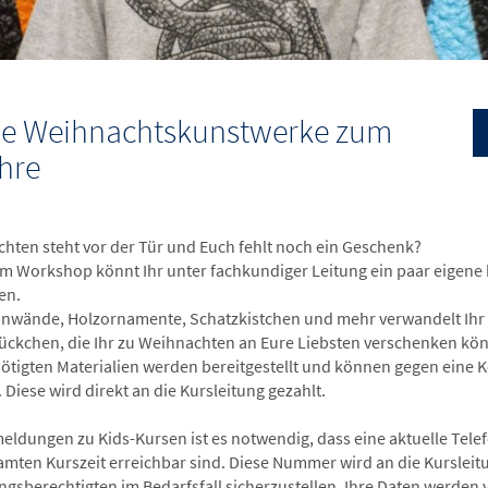
ine Weihnachtskunstwerke zum
hre
hten steht vor der Tür und Euch fehlt noch ein Geschenk?
em Workshop könnt Ihr unter fachkundiger Leitung ein paar eigene
en.
inwände, Holzornamente, Schatzkistchen und mehr verwandelt Ihr u
ückchen, die Ihr zu Weihnachten an Eure Liebsten verschenken kön
nötigten Materialien werden bereitgestellt und können gegen eine
Diese wird direkt an die Kursleitung gezahlt.
eldungen zu Kids-Kursen ist es notwendig, dass eine aktuelle Tele
amten Kurszeit erreichbar sind. Diese Nummer wird an die Kursleitu
ngsberechtigten im Bedarfsfall sicherzustellen. Ihre Daten werden 