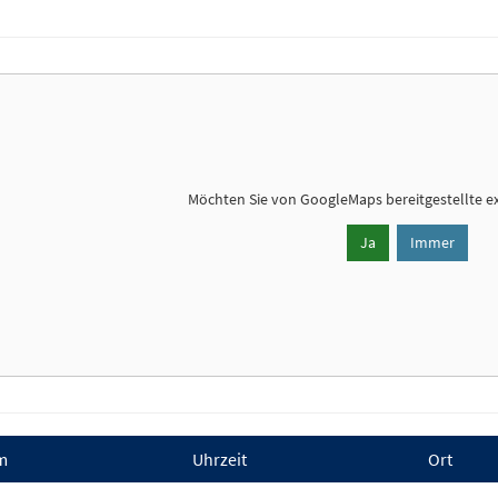
Möchten Sie von
GoogleMaps
bereitgestellte e
Ja
Immer
m
Uhrzeit
Ort