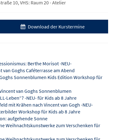
raße 10, VHS: Raum 20 - Atelier
Download der Kurstermine
ressionismus: Berthe Morisot -NEU-
ent van Goghs Caféterrasse am Abend
n Goghs Sonnenblumen Kids Edition Workshop für
: Vincent van Goghs Sonnenblumen
ILL-Leben“? -NEU- für Kids ab 8 Jahre
nfeld mit Krähen nach Vincent van Gogh -NEU-
terbilder Workshop für Kids ab 8 Jahre
sion: aufgehende Sonne
eine Weihnachtskunstwerke zum Verschenken für
eine Weihnachtskunstwerke zum Verschenken für