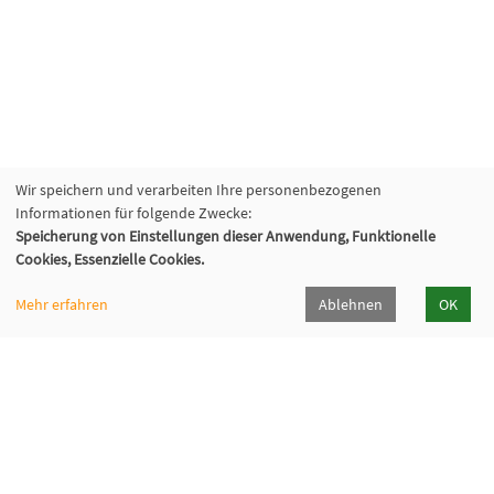
Wir speichern und verarbeiten Ihre personenbezogenen
Informationen für folgende Zwecke:
Speicherung von Einstellungen dieser Anwendung, Funktionelle
Cookies, Essenzielle Cookies.
Mehr erfahren
Ablehnen
OK
VHS Lahn-Dill
Bahnhofstr. 10 | 35683 Dillenburg
02771 407-7400, 407-7401
info@vhs-lahn-dill.de