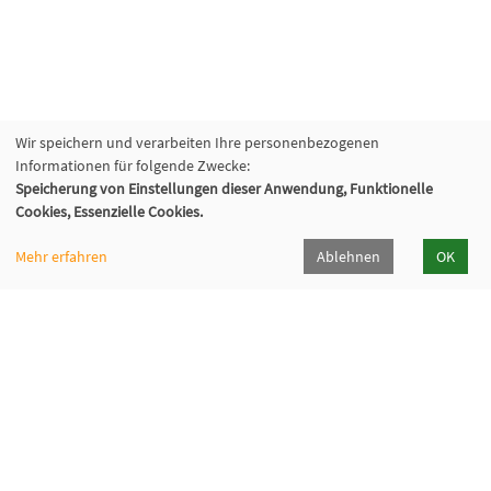
Wir speichern und verarbeiten Ihre personenbezogenen
Informationen für folgende Zwecke:
Speicherung von Einstellungen dieser Anwendung, Funktionelle
Cookies, Essenzielle Cookies.
Mehr erfahren
Ablehnen
OK
VHS Lahn-Dill
Bahnhofstr. 10 | 35683 Dillenburg
02771 407-7400, 407-7401
info@vhs-lahn-dill.de
Lahn-Dill-Kreis