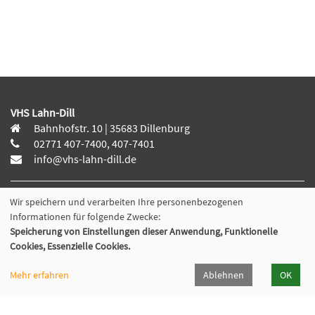
VHS Lahn-Dill
Bahnhofstr. 10 | 35683 Dillenburg
02771 407-7400, 407-7401
info@vhs-lahn-dill.de
Wir speichern und verarbeiten Ihre personenbezogenen
Informationen für folgende Zwecke:
Lahn-Dill-Kreis
Speicherung von Einstellungen dieser Anwendung, Funktionelle
Cookies, Essenzielle Cookies.
VHS Siegen-Wittgenstein
Mehr erfahren
Ablehnen
OK
Cookie Einstellungen