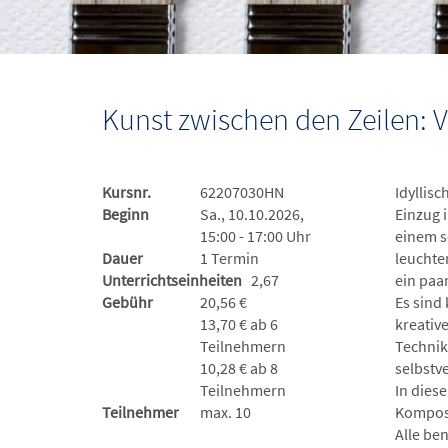
Kunst zwischen den Zeilen:
Kursnr.
62207030HN
Idyllis
Beginn
Sa., 10.10.2026,
Einzug 
15:00 - 17:00 Uhr
einem s
Dauer
1 Termin
leuchte
Unterrichtseinheiten
2,67
ein paa
Gebühr
20,56 €
Es sind 
13,70 € ab 6
kreativ
Teilnehmern
Technik
10,28 € ab 8
selbstv
Teilnehmern
In dies
Teilnehmer
max. 10
Komposi
Alle be