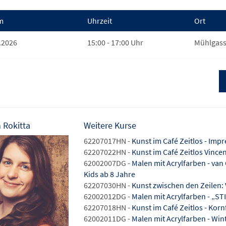
m
Uhrzeit
Ort
.2026
15:00 - 17:00 Uhr
Mühlgass
 Rokitta
Weitere Kurse
62207017HN -
Kunst im Café Zeitlos - Imp
62207022HN -
Kunst im Café Zeitlos Vinc
62002007DG -
Malen mit Acrylfarben - va
Kids ab 8 Jahre
62207030HN -
Kunst zwischen den Zeilen
62002012DG -
Malen mit Acrylfarben - „ST
62207018HN -
Kunst im Café Zeitlos - Kor
62002011DG -
Malen mit Acrylfarben - Win