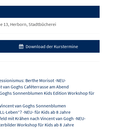
e 13, Herborn, Stadtbücherei
Download der Kurstermine
ressionismus: Berthe Morisot -NEU-
ent van Goghs Caféterrasse am Abend
n Goghs Sonnenblumen Kids Edition Workshop für
: Vincent van Goghs Sonnenblumen
ILL-Leben“? -NEU- für Kids ab 8 Jahre
nfeld mit Krähen nach Vincent van Gogh -NEU-
terbilder Workshop für Kids ab 8 Jahre