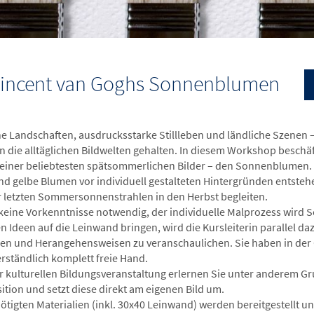
 Vincent van Goghs Sonnenblumen
che Landschaften, ausdrucksstarke Stillleben und ländliche Szenen
in die alltäglichen Bildwelten gehalten. In diesem Workshop beschäf
einer beliebtesten spätsommerlichen Bilder – den Sonnenblumen. M
nd gelbe Blumen vor individuell gestalteten Hintergründen entstehe
r letzten Sommersonnenstrahlen in den Herbst begleiten.
keine Vorkenntnisse notwendig, der individuelle Malprozess wird Sch
en Ideen auf die Leinwand bringen, wird die Kursleiterin parallel d
en und Herangehensweisen zu veranschaulichen. Sie haben in der 
erständlich komplett freie Hand.
er kulturellen Bildungsveranstaltung erlernen Sie unter anderem G
tion und setzt diese direkt am eigenen Bild um.
nötigten Materialien (inkl. 30x40 Leinwand) werden bereitgestellt