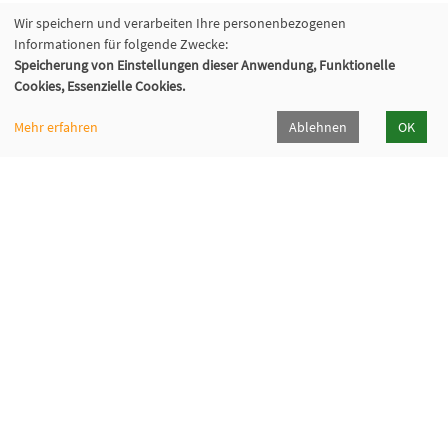
Wir speichern und verarbeiten Ihre personenbezogenen
Informationen für folgende Zwecke:
Speicherung von Einstellungen dieser Anwendung, Funktionelle
Cookies, Essenzielle Cookies.
Mehr erfahren
Ablehnen
OK
VHS Lahn-Dill
Bahnhofstr. 10 | 35683 Dillenburg
02771 407-7400, 407-7401
info@vhs-lahn-dill.de
Lahn-Dill-Kreis