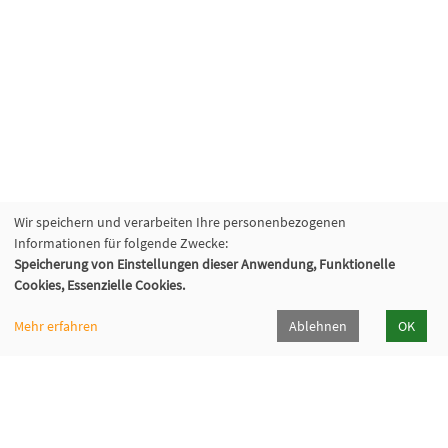
Wir speichern und verarbeiten Ihre personenbezogenen
Informationen für folgende Zwecke:
Speicherung von Einstellungen dieser Anwendung, Funktionelle
Cookies, Essenzielle Cookies.
Mehr erfahren
Ablehnen
OK
VHS Lahn-Dill
Bahnhofstr. 10 | 35683 Dillenburg
02771 407-7400, 407-7401
info@vhs-lahn-dill.de