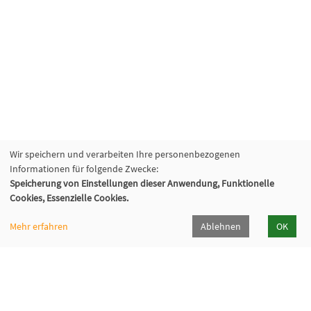
Wir speichern und verarbeiten Ihre personenbezogenen
Informationen für folgende Zwecke:
Speicherung von Einstellungen dieser Anwendung, Funktionelle
Cookies, Essenzielle Cookies.
Mehr erfahren
Ablehnen
OK
VHS Lahn-Dill
Bahnhofstr. 10 | 35683 Dillenburg
02771 407-7400, 407-7401
info@vhs-lahn-dill.de