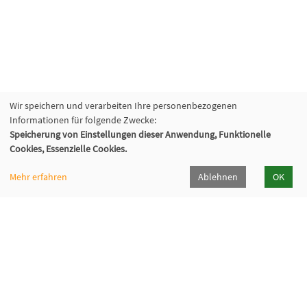
Wir speichern und verarbeiten Ihre personenbezogenen
Informationen für folgende Zwecke:
Speicherung von Einstellungen dieser Anwendung, Funktionelle
Cookies, Essenzielle Cookies.
Mehr erfahren
Ablehnen
OK
VHS Lahn-Dill
Bahnhofstr. 10 | 35683 Dillenburg
02771 407-7400, 407-7401
info@vhs-lahn-dill.de
Lahn-Dill-Kreis