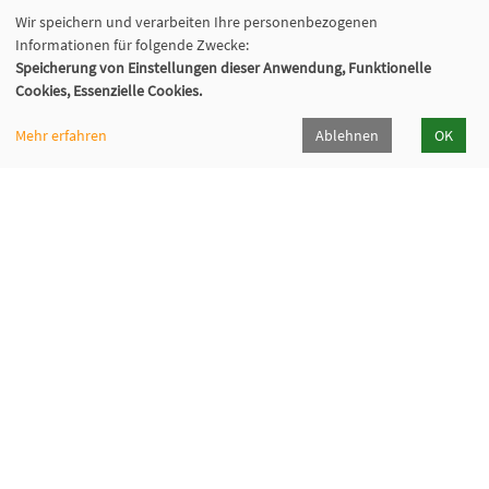
Wir speichern und verarbeiten Ihre personenbezogenen
Informationen für folgende Zwecke:
Speicherung von Einstellungen dieser Anwendung, Funktionelle
Cookies, Essenzielle Cookies.
Mehr erfahren
Ablehnen
OK
VHS Lahn-Dill
Bahnhofstr. 10 | 35683 Dillenburg
02771 407-7400, 407-7401
info@vhs-lahn-dill.de
Lahn-Dill-Kreis
VHS Siegen-Wittgenstein
Cookie Einstellungen