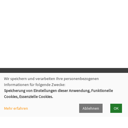
Wir speichern und verarbeiten Ihre personenbezogenen
VHS Lahn-Dill
Informationen für folgende Zwecke:
Bahnhofstr. 10 | 35683 Dillenburg
Speicherung von Einstellungen dieser Anwendung, Funktionelle
02771 407-7400, 407-7401
Cookies, Essenzielle Cookies.
info@vhs-lahn-dill.de
Mehr erfahren
Ablehnen
OK
Lahn-Dill-Kreis