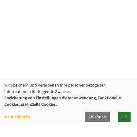
Wir speichern und verarbeiten Ihre personenbezogenen
Informationen für folgende Zwecke:
Speicherung von Einstellungen dieser Anwendung, Funktionelle
VHS Lahn-Dill
Cookies, Essenzielle Cookies.
Bahnhofstr. 10 | 35683 Dillenburg
02771 407-7400, 407-7401
Mehr erfahren
Ablehnen
OK
info@vhs-lahn-dill.de