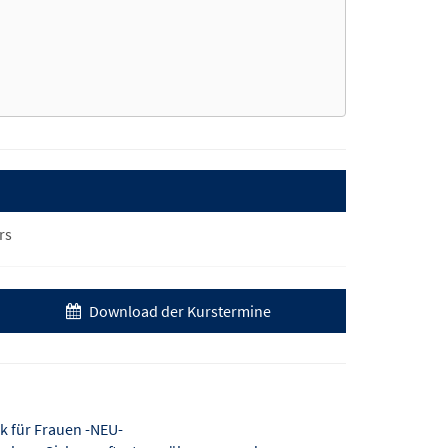
rs
Download der Kurstermine
 für Frauen -NEU-