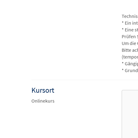
Technis
* Ein i
* Eine s
Prüfen 
Um die 
Bitte a
(tempor
* Gängi
* Grund
Kursort
Onlinekurs