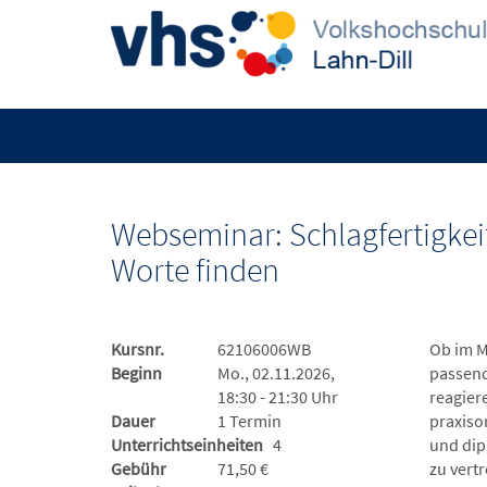
Webseminar: Schlagfertigkeits
Worte finden
Kursnr.
62106006WB
Ob im M
Beginn
Mo., 02.11.2026,
passend
18:30 - 21:30 Uhr
reagier
Dauer
1 Termin
praxiso
Unterrichtseinheiten
4
und dip
Gebühr
71,50 €
zu vert