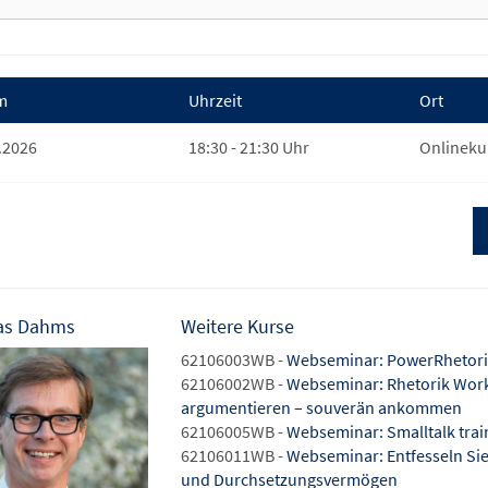
m
Uhrzeit
Ort
.2026
18:30 - 21:30 Uhr
Onlineku
as Dahms
Weitere Kurse
62106003WB -
Webseminar: PowerRhetorik
62106002WB -
Webseminar: Rhetorik Work
argumentieren – souverän ankommen
62106005WB -
Webseminar: Smalltalk trai
62106011WB -
Webseminar: Entfesseln Sie
und Durchsetzungsvermögen