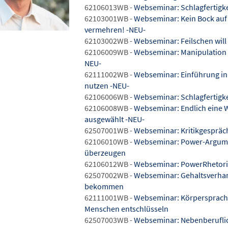
62106013WB -
Webseminar: Schlagfertigkei
62103001WB -
Webseminar: Kein Bock auf 
vermehren! -NEU-
62103002WB -
Webseminar: Feilschen will 
62106009WB -
Webseminar: Manipulation im
NEU-
62111002WB -
Webseminar: Einführung in d
nutzen -NEU-
62106006WB -
Webseminar: Schlagfertigkei
62106008WB -
Webseminar: Endlich eine W
ausgewählt -NEU-
62507001WB -
Webseminar: Kritikgespräch
62106010WB -
Webseminar: Power-Argumen
überzeugen
62106012WB -
Webseminar: PowerRhetori
62507002WB -
Webseminar: Gehaltsverhan
bekommen
62111001WB -
Webseminar: Körpersprache 
Menschen entschlüsseln
62507003WB -
Webseminar: Nebenberuflic