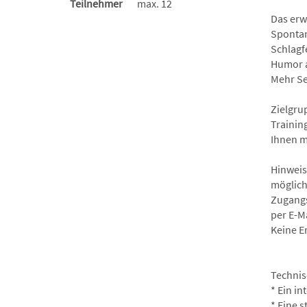
Teilnehmer
max. 12
Das erwa
Spontan
Schlagf
Humor a
Mehr Se
Zielgru
Trainin
Ihnen m
Hinweis
möglich
Zugangs
per E-Ma
Keine E
Technis
* Ein i
* Eine s