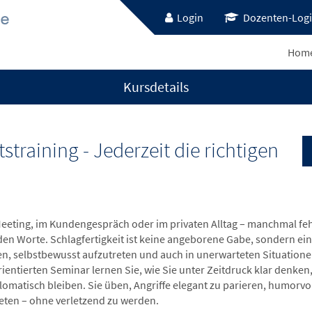
Login
Dozenten-Log
Hom
Kursdetails
training - Jederzeit die richtigen
eeting, im Kundengespräch oder im privaten Alltag – manchmal f
en Worte. Schlagfertigkeit ist keine angeborene Gabe, sondern eine 
en, selbstbewusst aufzutreten und auch in unerwarteten Situationen
rientierten Seminar lernen Sie, wie Sie unter Zeitdruck klar denken
lomatisch bleiben. Sie üben, Angriffe elegant zu parieren, humorv
reten – ohne verletzend zu werden.