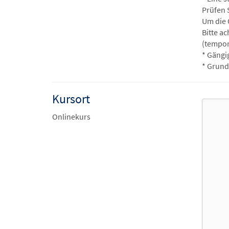
Prüfen 
Um die 
Bitte a
(tempor
* Gängi
* Grund
Kursort
Onlinekurs