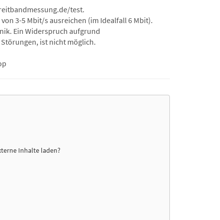
/breitbandmessung.de/test.
n 3-5 Mbit/s ausreichen (im Idealfall 6 Mbit).
hnik. Ein Widerspruch aufgrund
Störungen, ist nicht möglich.
op
xterne Inhalte laden?