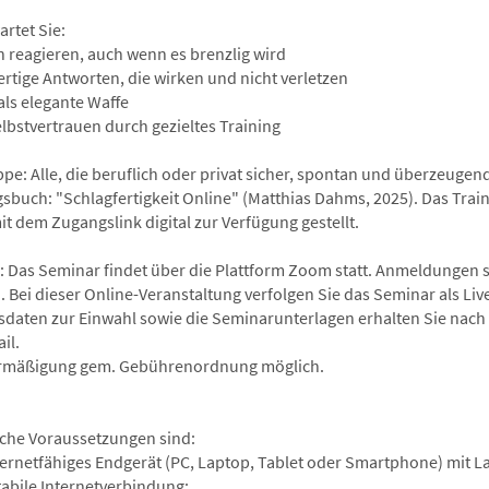
rtet Sie:
 reagieren, auch wenn es brenzlig wird
ertige Antworten, die wirken und nicht verletzen
ls elegante Waffe
lbstvertrauen durch gezieltes Training
ppe: Alle, die beruflich oder privat sicher, spontan und überzeuge
gsbuch: "Schlagfertigkeit Online" (Matthias Dahms, 2025). Das Train
it dem Zugangslink digital zur Verfügung gestellt.
: Das Seminar findet über die Plattform Zoom statt. Anmeldungen si
. Bei dieser Online-Veranstaltung verfolgen Sie das Seminar als L
daten zur Einwahl sowie die Seminarunterlagen erhalten Sie nach 
il.
rmäßigung gem. Gebührenordnung möglich.
che Voraussetzungen sind:
nternetfähiges Endgerät (PC, Laptop, Tablet oder Smartphone) mit L
tabile Internetverbindung: