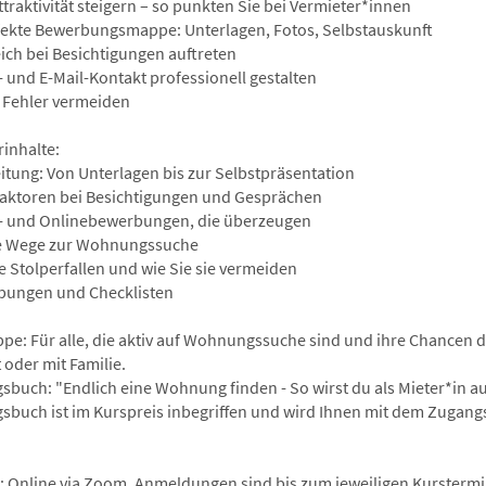
traktivität steigern – so punkten Sie bei Vermieter*innen
fekte Bewerbungsmappe: Unterlagen, Fotos, Selbstauskunft
eich bei Besichtigungen auftreten
- und E-Mail-Kontakt professionell gestalten
 Fehler vermeiden
inhalte:
itung: Von Unterlagen bis zur Selbstpräsentation
faktoren bei Besichtigungen und Gesprächen
- und Onlinebewerbungen, die überzeugen
e Wege zur Wohnungssuche
e Stolperfallen und wie Sie sie vermeiden
bungen und Checklisten
ppe: Für alle, die aktiv auf Wohnungssuche sind und ihre Chancen de
 oder mit Familie.
gsbuch: "Endlich eine Wohnung finden - So wirst du als Mieter*in a
gsbuch ist im Kurspreis inbegriffen und wird Ihnen mit dem Zugangsl
: Online via Zoom. Anmeldungen sind bis zum jeweiligen Kurstermin 