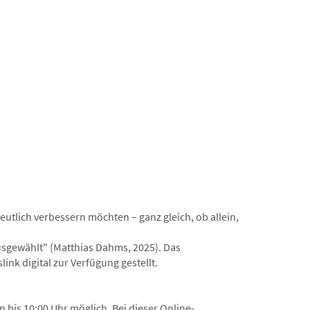
utlich verbessern möchten – ganz gleich, ob allein,
usgewählt" (Matthias Dahms, 2025). Das
ink digital zur Verfügung gestellt.
bis 10:00 Uhr möglich. Bei dieser Online-