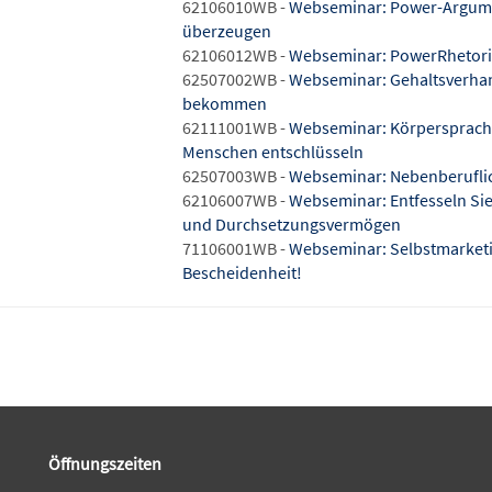
62106010WB -
Webseminar: Power-Argumen
überzeugen
62106012WB -
Webseminar: PowerRhetori
62507002WB -
Webseminar: Gehaltsverhan
bekommen
62111001WB -
Webseminar: Körpersprache 
Menschen entschlüsseln
62507003WB -
Webseminar: Nebenberuflic
62106007WB -
Webseminar: Entfesseln Sie
und Durchsetzungsvermögen
71106001WB -
Webseminar: Selbstmarketin
Bescheidenheit!
Öffnungszeiten