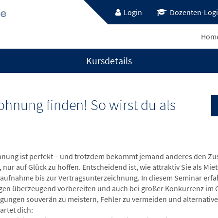
Login
Dozenten-Log
Hom
Kursdetails
hnung finden! So wirst du als
nung ist perfekt – und trotzdem bekommt jemand anderes den Zu
t, nur auf Glück zu hoffen. Entscheidend ist, wie attraktiv Sie als
aufnahme bis zur Vertragsunterzeichnung. In diesem Seminar erfahre
gen überzeugend vorbereiten und auch bei großer Konkurrenz im Ge
igungen souverän zu meistern, Fehler zu vermeiden und alternati
artet dich: