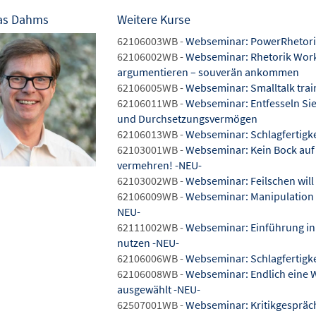
as Dahms
Weitere Kurse
62106003WB -
Webseminar: PowerRhetorik
62106002WB -
Webseminar: Rhetorik Work
argumentieren – souverän ankommen
62106005WB -
Webseminar: Smalltalk trai
62106011WB -
Webseminar: Entfesseln Sie
und Durchsetzungsvermögen
62106013WB -
Webseminar: Schlagfertigkei
62103001WB -
Webseminar: Kein Bock auf 
vermehren! -NEU-
62103002WB -
Webseminar: Feilschen will 
62106009WB -
Webseminar: Manipulation im
NEU-
62111002WB -
Webseminar: Einführung in d
nutzen -NEU-
62106006WB -
Webseminar: Schlagfertigkei
62106008WB -
Webseminar: Endlich eine W
ausgewählt -NEU-
62507001WB -
Webseminar: Kritikgespräch