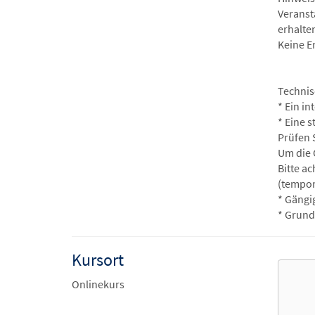
Veranst
erhalte
Keine E
Technis
* Ein i
* Eine s
Prüfen 
Um die 
Bitte a
(tempor
* Gängi
* Grund
Kursort
Onlinekurs