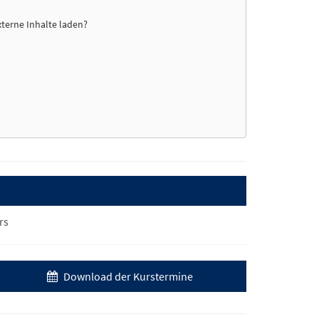
xterne Inhalte laden?
rs
Download der Kurstermine