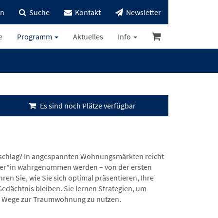
in
Suche
Kontakt
Newsletter
e
Programm
Aktuelles
Info
Es sind noch Plätze verfügbar
schlag? In angespannten Wohnungsmärkten reicht
 Mieter*in wahrgenommen werden – von der ersten
n Sie, wie Sie sich optimal präsentieren, Ihre
dächtnis bleiben. Sie lernen Strategien, um
ve Wege zur Traumwohnung zu nutzen.