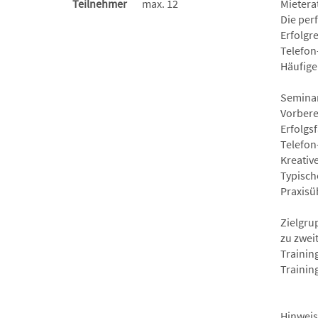
Teilnehmer
max. 12
Mieterat
Die per
Erfolgr
Telefon
Häufige
Seminar
Vorbere
Erfolgs
Telefon
Kreativ
Typisch
Praxisü
Zielgru
zu zweit
Trainin
Trainin
Hinweis