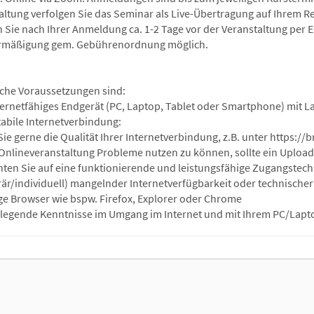
altung verfolgen Sie das Seminar als Live-Übertragung auf Ihrem 
n Sie nach Ihrer Anmeldung ca. 1-2 Tage vor der Veranstaltung per E
rmäßigung gem. Gebührenordnung möglich.
che Voraussetzungen sind:
nternetfähiges Endgerät (PC, Laptop, Tablet oder Smartphone) mit L
tabile Internetverbindung:
Sie gerne die Qualität Ihrer Internetverbindung, z.B. unter https:/
Onlineveranstaltung Probleme nutzen zu können, sollte ein Upload vo
chten Sie auf eine funktionierende und leistungsfähige Zugangstec
är/individuell) mangelnder Internetverfügbarkeit oder technischer 
ge Browser wie bspw. Firefox, Explorer oder Chrome
legende Kenntnisse im Umgang im Internet und mit Ihrem PC/Lapt