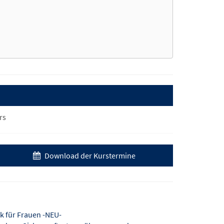
rs
Download der Kurstermine
 für Frauen -NEU-