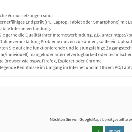
che Voraussetzungen sind:
nternetfähiges Endgerät (PC, Laptop, Tablet oder Smartphone) mit L
tabile Internetverbindung:
Sie gerne die Qualität Ihrer Internetverbindung, z.B. unter https:/
Onlineveranstaltung Probleme nutzen zu können, sollte ein Upload vo
chten Sie auf eine funktionierende und leistungsfähige Zugangstec
är/individuell) mangelnder Internetverfügbarkeit oder technischer 
ge Browser wie bspw. Firefox, Explorer oder Chrome
legende Kenntnisse im Umgang im Internet und mit Ihrem PC/Lapt
Möchten Sie von
GoogleMaps
bereitgestellte e
Ja
Immer