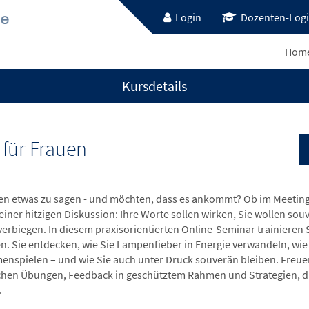
Login
Dozenten-Log
Hom
Kursdetails
für Frauen
en etwas zu sagen - und möchten, dass es ankommt? Ob im Meeting
 einer hitzigen Diskussion: Ihre Worte sollen wirken, Sie wollen so
 verbiegen. In diesem praxisorientierten Online-Seminar trainieren 
n. Sie entdecken, wie Sie Lampenfieber in Energie verwandeln, w
nspielen – und wie Sie auch unter Druck souverän bleiben. Freuen Si
chen Übungen, Feedback in geschütztem Rahmen und Strategien, die
.