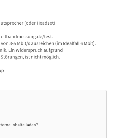
autsprecher (oder Headset)
/breitbandmessung.de/test.
n 3-5 Mbit/s ausreichen (im Idealfall 6 Mbit).
hnik. Ein Widerspruch aufgrund
Störungen, ist nicht möglich.
op
xterne Inhalte laden?