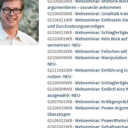
62106002WB -
Webseminar: Rhetorik Work
argumentieren – souverän ankommen
62106005WB -
Webseminar: Smalltalk trai
62106011WB -
Webseminar: Entfesseln Sie
und Durchsetzungsvermögen
62106013WB -
Webseminar: Schlagfertigkei
62103001WB -
Webseminar: Kein Bock auf 
vermehren! -NEU-
62103002WB -
Webseminar: Feilschen will 
62106009WB -
Webseminar: Manipulation im
NEU-
62111002WB -
Webseminar: Einführung in d
nutzen -NEU-
62106006WB -
Webseminar: Schlagfertigkei
62106008WB -
Webseminar: Endlich eine W
ausgewählt -NEU-
62507001WB -
Webseminar: Kritikgespräch
62106010WB -
Webseminar: Power-Argumen
überzeugen
62106012WB -
Webseminar: PowerRhetori
62507002WB -
Webseminar: Gehaltsverhan