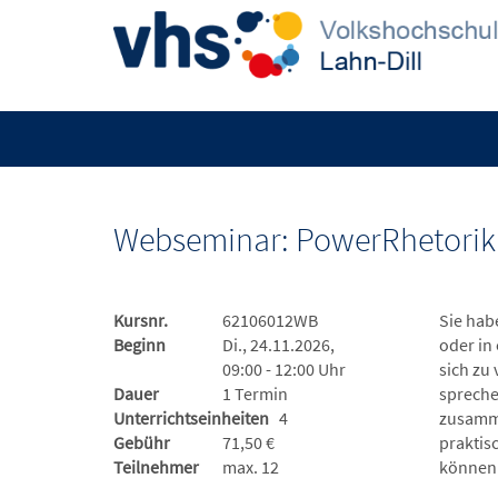
Webseminar: PowerRhetorik 
Kursnr.
62106012WB
Sie hab
Beginn
Di., 24.11.2026,
oder in
09:00 - 12:00 Uhr
sich zu
Dauer
1 Termin
spreche
Unterrichtseinheiten
4
zusamme
Gebühr
71,50 €
praktis
Teilnehmer
max. 12
können