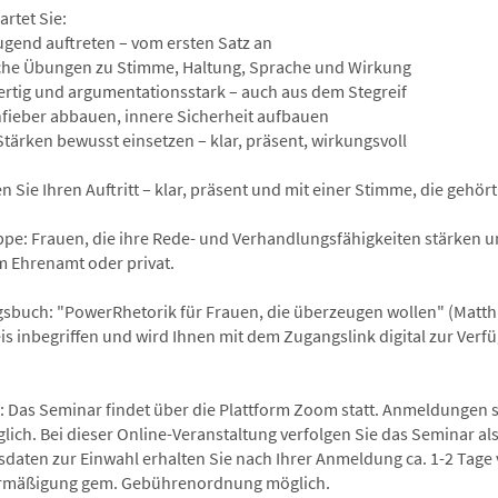
rtet Sie:
gend auftreten – vom ersten Satz an
che Übungen zu Stimme, Haltung, Sprache und Wirkung
ertig und argumentationsstark – auch aus dem Stegreif
ieber abbauen, innere Sicherheit aufbauen
Stärken bewusst einsetzen – klar, präsent, wirkungsvoll
n Sie Ihren Auftritt – klar, präsent und mit einer Stimme, die gehört
ppe: Frauen, die ihre Rede- und Verhandlungsfähigkeiten stärken 
im Ehrenamt oder privat.
gsbuch: "PowerRhetorik für Frauen, die überzeugen wollen" (Matthi
is inbegriffen und wird Ihnen mit dem Zugangslink digital zur Verfü
: Das Seminar findet über die Plattform Zoom statt. Anmeldungen si
lich. Bei dieser Online-Veranstaltung verfolgen Sie das Seminar a
daten zur Einwahl erhalten Sie nach Ihrer Anmeldung ca. 1-2 Tage v
rmäßigung gem. Gebührenordnung möglich.