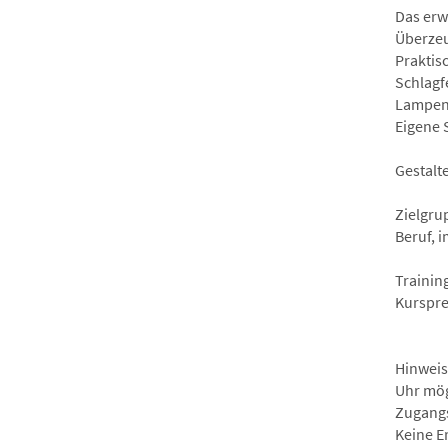
Das erwa
Überzeu
Praktis
Schlagf
Lampenf
Eigene 
Gestalte
Zielgru
Beruf, 
Trainin
Kurspre
Hinweis
Uhr mög
Zugangs
Keine E