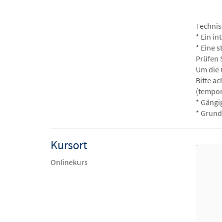
Technis
* Ein i
* Eine s
Prüfen 
Um die 
Bitte a
(tempor
* Gängi
* Grund
Kursort
Onlinekurs