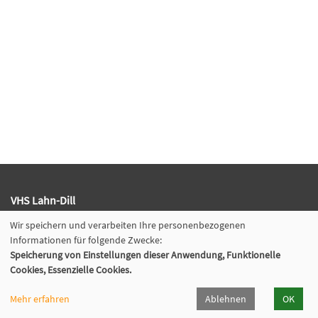
VHS Lahn-Dill
Bahnhofstr. 10 | 35683 Dillenburg
Wir speichern und verarbeiten Ihre personenbezogenen
02771 407-7400, 407-7401
Informationen für folgende Zwecke:
info@vhs-lahn-dill.de
Speicherung von Einstellungen dieser Anwendung, Funktionelle
Cookies, Essenzielle Cookies.
Mehr erfahren
Ablehnen
OK
Lahn-Dill-Kreis