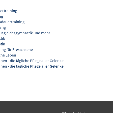
pertraining
ng
sdauertraining
lang
usgleichsgymnastik und mehr
tik
tik
ning für Erwachsene
iche Leben
nen - die tägliche Pflege aller Gelenke
nen - die tägliche Pflege aller Gelenke