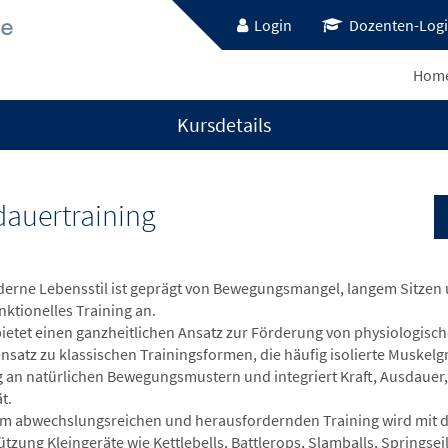
Login
Dozenten-Log
Hom
Kursdetails
dauertraining
erne Lebensstil ist geprägt von Bewegungsmangel, langem Sitzen u
nktionelles Training an.
bietet einen ganzheitlichen Ansatz zur Förderung von physiologisc
nsatz zu klassischen Trainingsformen, die häufig isolierte Muskelg
g an natürlichen Bewegungsmustern und integriert Kraft, Ausdauer,
t.
em abwechslungsreichen und herausfordernden Training wird mit 
ützung Kleingeräte wie Kettlebells, Battlerops, Slamballs, Springse