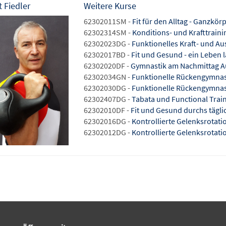
 Fiedler
Weitere Kurse
62302011SM -
Fit für den Alltag - Ganzkör
62302314SM -
Konditions- und Krafttraini
62302023DG -
Funktionelles Kraft- und Au
62302017BD -
Fit und Gesund - ein Leben 
62302020DF -
Gymnastik am Nachmittag A
62302034GN -
Funktionelle Rückengymnas
62302030DG -
Funktionelle Rückengymnas
62302407DG -
Tabata und Functional Trai
62302010DF -
Fit und Gesund durchs tägl
62302016DG -
Kontrollierte Gelenksrotatio
62302012DG -
Kontrollierte Gelenksrotatio