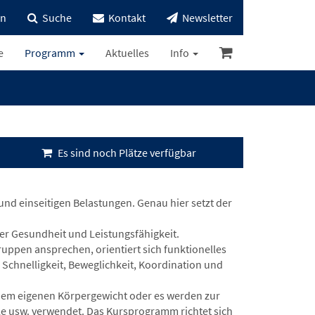
in
Suche
Kontakt
Newsletter
e
Programm
Aktuelles
Info
Es sind noch Plätze verfügbar
nd einseitigen Belastungen. Genau hier setzt der
her Gesundheit und Leistungsfähigkeit.
ruppen ansprechen, orientiert sich funktionelles
 Schnelligkeit, Beweglichkeit, Koordination und
dem eigenen Körpergewicht oder es werden zur
ile usw. verwendet. Das Kursprogramm richtet sich