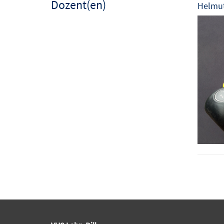
Dozent(en)
Helmut