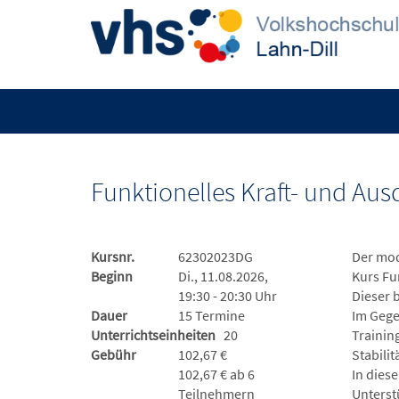
Funktionelles Kraft- und Aus
Kursnr.
62302023DG
Der mod
Beginn
Di., 11.08.2026,
Kurs Fu
19:30 - 20:30 Uhr
Dieser 
Dauer
15 Termine
Im Gege
Unterrichtseinheiten
20
Trainin
Gebühr
102,67 €
Stabilitä
102,67 € ab 6
In dies
Teilnehmern
Unterst