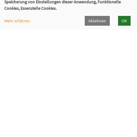
Speicherung von Einstellungen dieser Anwendung, Funktionelle
Cookies, Essenzielle Cookies.
VHS Lahn-Dill
Mehr erfahren
Ablehnen
OK
Bahnhofstr. 10 | 35683 Dillenburg
02771 407-7400, 407-7401
info@vhs-lahn-dill.de
Lahn-Dill-Kreis
VHS Siegen-Wittgenstein
Cookie Einstellungen
© 2026 Kubus Software GmbH