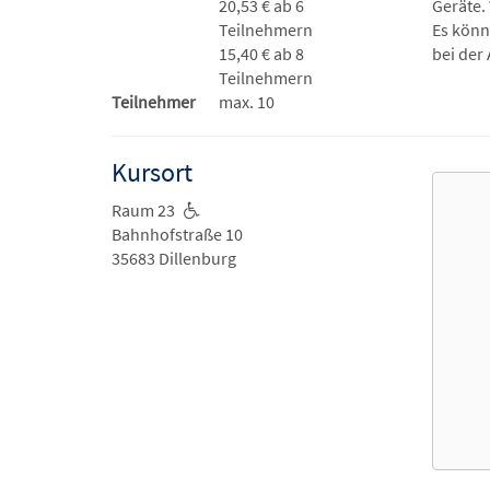
20,53 € ab 6
Geräte.
Teilnehmern
Es könn
15,40 € ab 8
bei der
Teilnehmern
Teilnehmer
max. 10
Kursort
Raum 23
Bahnhofstraße 10
35683 Dillenburg