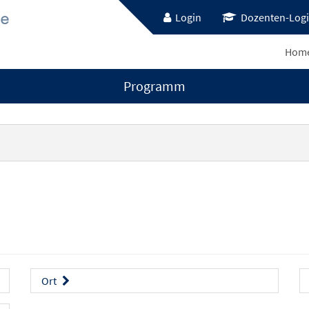
Login
Dozenten-Log
Hom
Programm
Ort