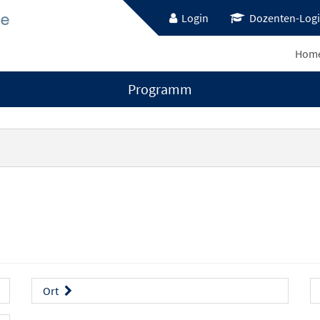
Login
Dozenten-Log
Hom
Programm
Ort