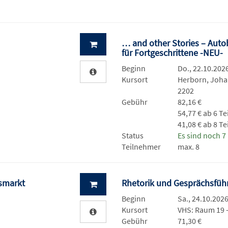
… and other Stories – Auto
für Fortgeschrittene -NEU-
Beginn
Do., 22.10.2026
Kursort
Herborn, Joh
2202
Gebühr
82,16 €
54,77 € ab 6 T
41,08 € ab 8 T
Status
Es sind noch 7 
Teilnehmer
max. 8
tsmarkt
Rhetorik und Gesprächsfü
Beginn
Sa., 24.10.2026
Kursort
VHS: Raum 19 
Gebühr
71,30 €