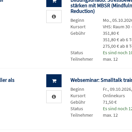
stärken mit MBSR (Mindfuln
Reduction)
Beginn
Mo., 05.10.2026
Kursort
VHS: Raum 30
Gebühr
351,80 €
351,80 € ab 6 
275,00 € ab 8 
Status
Es sind noch 10
Teilnehmer
max. 12
ler als
Webseminar: Smalltalk tra
Beginn
Fr., 09.10.2026
Kursort
Onlinekurs
Gebühr
71,50 €
Status
Es sind noch 12
Teilnehmer
max. 12