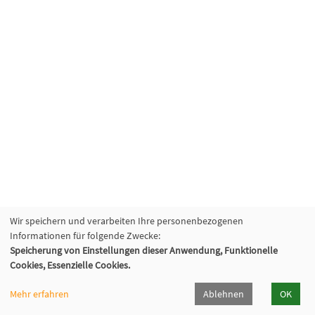
Wir speichern und verarbeiten Ihre personenbezogenen
Informationen für folgende Zwecke:
Speicherung von Einstellungen dieser Anwendung, Funktionelle
VHS Lahn-Dill
Cookies, Essenzielle Cookies.
Bahnhofstr. 10 | 35683 Dillenburg
02771 407-7400, 407-7401
Mehr erfahren
Ablehnen
OK
info@vhs-lahn-dill.de