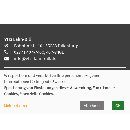
VHS Lahn-Dill
Bahnhofstr. 10 | 35683 Dillenburg
02771 407-7400, 407-7401
info@vhs-lahn-dill.de
Wir speichern und verarbeiten Ihre personenbezogenen
Informationen für folgende Zwecke:
Lahn-Dill-Kreis
Speicherung von Einstellungen dieser Anwendung, Funktionelle
Cookies, Essenzielle Cookies.
VHS Siegen-Wittgenstein
Mehr erfahren
Ablehnen
OK
Cookie Einstellungen