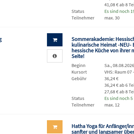
41,08 € ab 8 T
Status
Es sind noch 19
Teilnehmer
max. 30
ng
Sommerakademie: Hessisch
kulinarische Heimat -NEU- 
hessische Küche von ihrer 
Seite!
Beginn
Sa., 08.08.2026
Kursort
VHS: Raum 07 
Gebühr
36,24 €
36,24 € ab 6 T
27,68 € ab 8 T
Status
Es sind noch 5 
Teilnehmer
max. 12
Hatha Yoga für Anfänger/inn
sanfter und langsamer übe