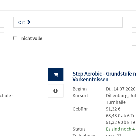
Ort
nicht volle
Step Aerobic - Grundstufe m
Vorkenntnissen
Beginn
Di., 14.07.2026
chule -
Kursort
Dillenburg, Ju
Turnhalle
Gebühr
51,32 €
68,43 € ab 6 T
51,32 € ab 8 T
Status
Es sind noch 4 
Teilnehmer
max. 21