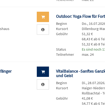
Outdoor: Yoga Flow für For
Beginn
Do., 16.07.2026
tshaus
Kursort
Dillenburg-Ma
Gebühr
51,32 €
68,43 € ab 6 T
51,32 € ab 8 T
Status
Es sind noch 13
Teilnehmer
max. 24
nfänger
VitalBalance -Sanftes Ganzk
und Geist
Beginn
Di., 28.07.2026
Kursort
Haiger-Nieder
Roßbachtal - T
Gebühr
41,08 €
54,77 € ab 6 T