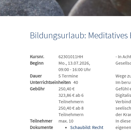
Bildungsurlaub: Meditative
Kursnr.
62301011HH
- In Ac
Beginn
Mo., 13.07.2026,
Gesellsc
09:00 - 16:00 Uhr
Dauer
5 Termine
Wege zu
Unterrichtseinheiten
40
Im beru
Gebühr
250,40 €
Gefühl 
323,86 € ab 6
Digitali
Teilnehmern
Verbind
250,40 € ab 8
seelisc
Teilnehmern
der Kra
Teilnehmer
max. 10
In dies
Dokumente
Schaubild: Recht
eigenen