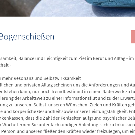
s Bogenschießen
htsamkeit, Balance und Leichtigkeit zum Ziel im Beruf und Alltag - 
haft -
 mehr Resonanz und Selbstwirksamkeit
flichen und privaten Alltag scheinen uns die Anforderungen und A
entstehen kann, nur noch fremdbestimmt in einem Räderwerk zu fu
sierung der Arbeitswelt zu einer Informationsflut und zu der Erwart
ung zu unserem Selbst, unseren Wünschen, Zielen und Kräften geh
he und körperliche Gesundheit sowie unsere Leistungsfähigkeit. E
nkenkassen, dass die Zahl der Fehlzeiten aufgrund psychischer Bel
er Woche lernen Sie unter fachkundiger Anleitung, sich zu fokussie
 Person und unseren fließenden Kräften wieder freizulegen, um ei