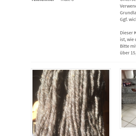
Verwend
Grundla
Ggf. wi
Dieser 
ist, wi
Bitte m
über 15