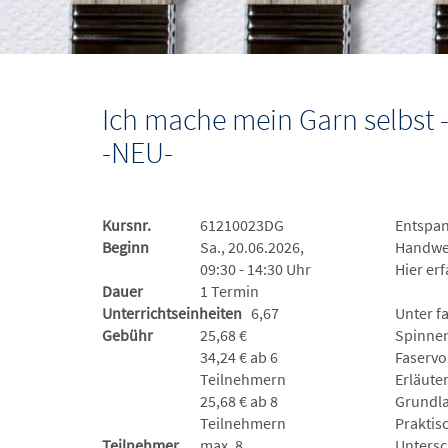
Ich mache mein Garn selbst
-NEU-
Kursnr.
61210023DG
Entspan
Beginn
Sa., 20.06.2026,
Handwer
09:30 - 14:30 Uhr
Hier er
Dauer
1 Termin
Unterrichtseinheiten
6,67
Unter f
Gebühr
25,68 €
Spinnen
34,24 € ab 6
Faservo
Teilnehmern
Erläute
25,68 € ab 8
Grundla
Teilnehmern
Praktis
Teilnehmer
max. 8
Untersc