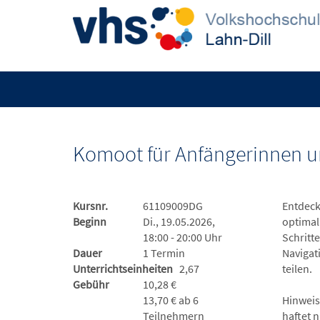
Komoot für Anfängerinnen u
Kursnr.
61109009DG
Entdeck
Beginn
Di., 19.05.2026,
optimal
18:00 - 20:00 Uhr
Schritt
Dauer
1 Termin
Navigat
Unterrichtseinheiten
2,67
teilen.
Gebühr
10,28 €
13,70 € ab 6
Hinweis
Teilnehmern
haftet 