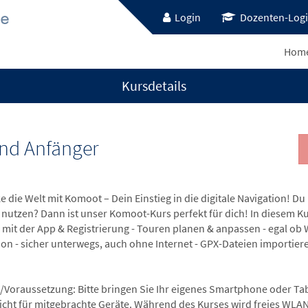
Login
Dozenten-Log
Hom
Kursdetails
nd Anfänger
e die Welt mit Komoot – Dein Einstieg in die digitale Navigation!
 nutzen? Dann ist unser Komoot-Kurs perfekt für dich! In diesem Ku
e mit der App & Registrierung - Touren planen & anpassen - egal o
ion - sicher unterwegs, auch ohne Internet - GPX-Dateien importie
/Voraussetzung: Bitte bringen Sie Ihr eigenes Smartphone oder Ta
nicht für mitgebrachte Geräte. Während des Kurses wird freies WLAN 