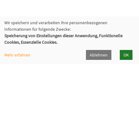
Wir speichern und verarbeiten Ihre personenbezogenen
Informationen für folgende Zwecke:
Speicherung von Einstellungen dieser Anwendung, Funktionelle
Cookies, Essenzielle Cookies.
Mehr erfahren
Ablehnen
OK
VHS Lahn-Dill
Bahnhofstr. 10 | 35683 Dillenburg
02771 407-7400, 407-7401
info@vhs-lahn-dill.de
Lahn-Dill-Kreis
VHS Siegen-Wittgenstein