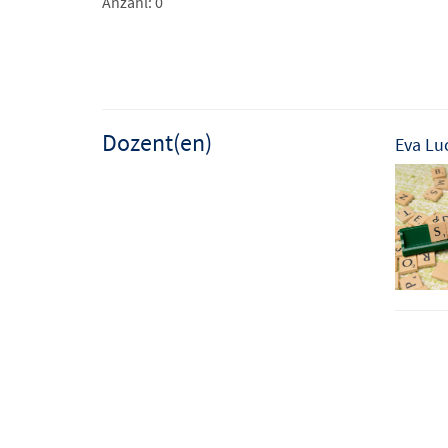
Anzahl: 0
Dozent(en)
Eva Lu