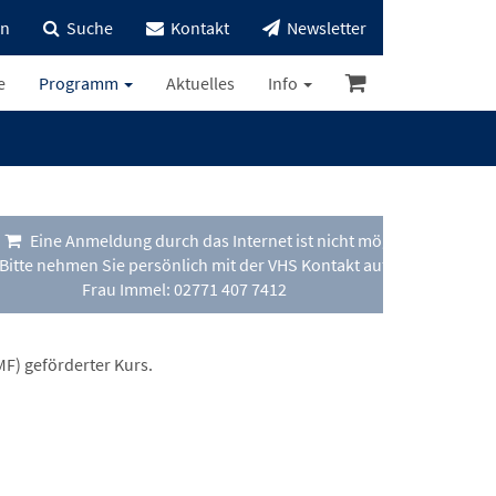
in
Suche
Kontakt
Newsletter
e
Programm
Aktuelles
Info
Eine Anmeldung durch das Internet ist nicht möglich.
Bitte nehmen Sie persönlich mit der VHS Kontakt auf und lassen sic
Frau Immel: 02771 407 7412
MF) geförderter Kurs.