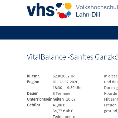
VitalBalance -Sanftes Ganzkö
Kursnr.
62302032HR
In dies
Beginn
Di., 28.07.2026,
und das 
18:30 - 19:30 Uhr
Durch g
Dauer
8 Termine
Koordin
Unterrichtseinheiten
10,67
Mit san
Gebühr
41,08 €
Freuen S
54,77 € ab 6
gesund,
Teilnehmern