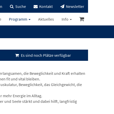
in
Suche
Kontakt
Newsletter
e
Programm
Aktuelles
Info
Es sind noch Plätze verfügbar
erlangsamen, die Beweglichkeit und Kraft erhalten
en fit und vital bleiben.
skulatur, Beweglichkeit, das Gleichgewicht, die
r mehr Energie im Alltag.
 und Seele stärkt und dabei hilft, langfristig