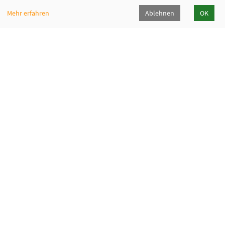
Mehr erfahren
Ablehnen
OK
VHS Lahn-Dill
Bahnhofstr. 10 | 35683 Dillenburg
02771 407-7400, 407-7401
info@vhs-lahn-dill.de
Lahn-Dill-Kreis
VHS Siegen-Wittgenstein
Cookie Einstellungen